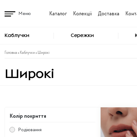
Перейти
до
Каталог
Колекції
Доставка
Конт
Меню
вмісту
Каблучки
Сережки
Головна
»
Каблучки
» Широкі
Широкі
Колір покриття
Родіювання