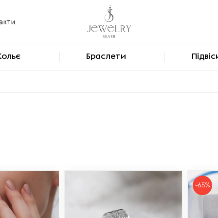
акти
Кольє
Браслети
Підвіс
-65%