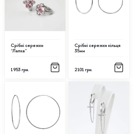
Срібні сережки
Срібні сережки кільця
“Лапка”
35мм
1 953
грн.
2 101
грн.