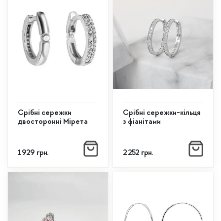
Срібні сережки
Срібні сережки-кільця
двосторонні Мірета
з фіанітами
1 929
грн.
2 252
грн.