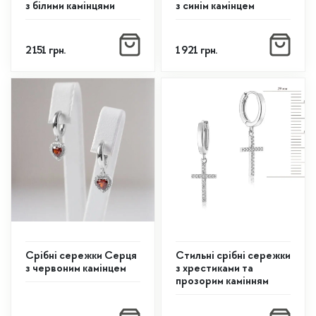
з білими камінцями
з синім камінцем
2 151
грн.
1 921
грн.
Срібні сережки Серця
Стильні срібні сережки
з червоним камінцем
з хрестиками та
прозорим камінням