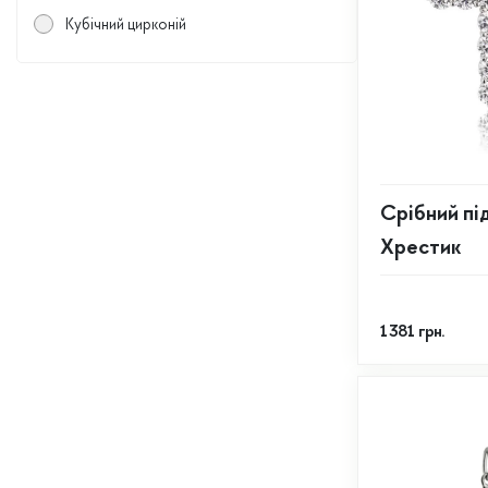
Кубічний цирконій
Cрібний пі
Хрестик
1 381
грн.