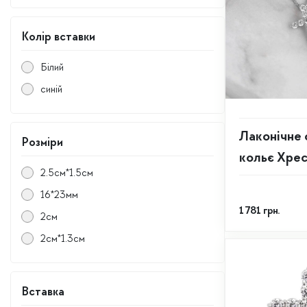
Колір вставки
Білий
синій
Лаконічне 
Розміри
кольє Хре
2.5см*1.5см
16*23мм
1 781
грн.
2см
2см*1.3см
Вставка