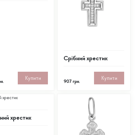
Срібний хрестик
Купити
Купити
н.
907
грн.
ний хрестик