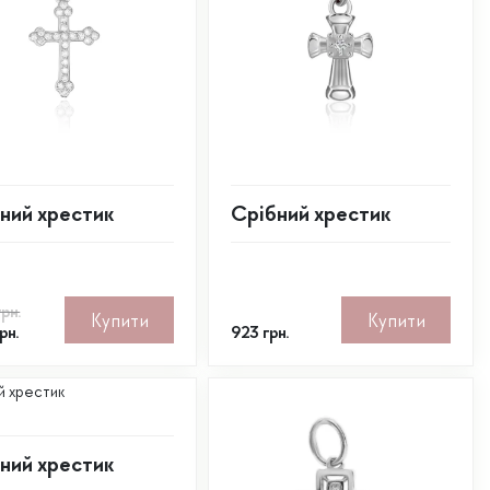
ний хрестик
Срібний хрестик
нальна
на
рн.
Купити
Купити
рн.
923
грн.
ний хрестик