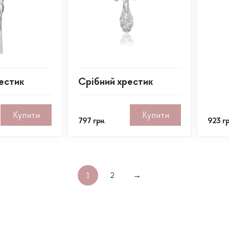
естик
Срібний хрестик
Купити
Купити
797
грн.
923
гр
1
2
→