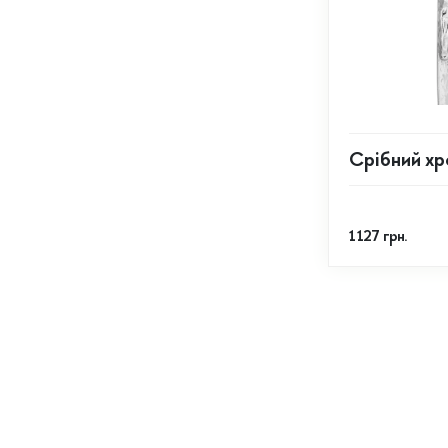
Срібний хр
1 127
грн.