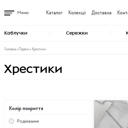
Перейти
до
Каталог
Колекції
Доставка
Конт
Меню
вмісту
Каблучки
Сережки
Головна
»
Підвіси
» Хрестики
Хрестики
Колір покриття
Родіювання