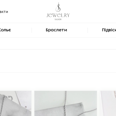
акти
Кольє
Браслети
Підвіс