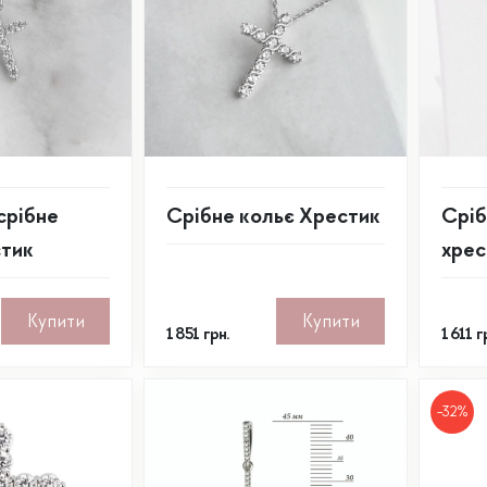
срібне
Срібне кольє Хрестик
Сріб
стик
хрес
Купити
Купити
1 851
грн.
1 611
г
-32%