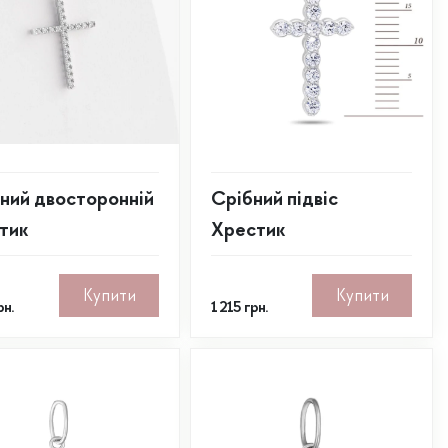
ний двосторонній
Срібний підвіс
тик
Хрестик
Купити
Купити
рн.
1 215
грн.