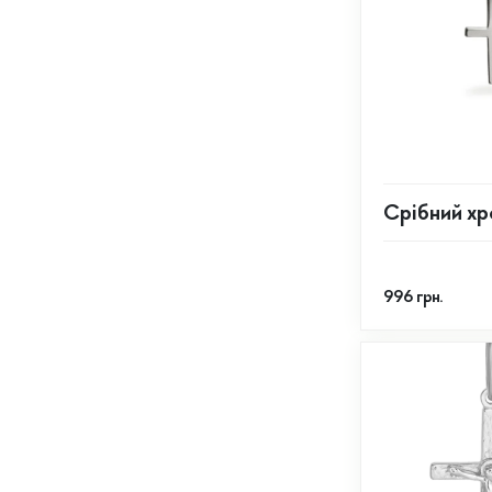
Срібний хр
996
грн.