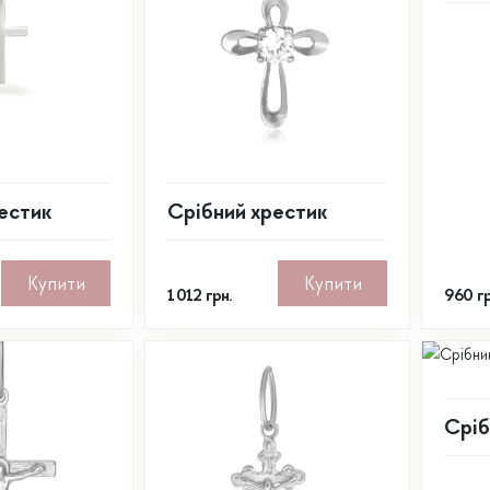
естик
Срібний хрестик
Купити
Купити
1 012
грн.
960
гр
Сріб