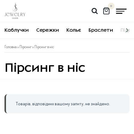
Перейти
0
до
вмісту
Каблучки
Сережки
Кольє
Браслети
Підві
Головна
»
Пірсинг
» Пірсинг в ніс
Пірсинг в ніс
Товарів, відповідних вашому запиту, не знайдено.