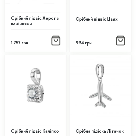
Срібний підвіс Херст з
Срібний підвіс Цвях
камінцями
1 757
грн.
994
грн.
Срібний підвіс Каліпсо
Срібна підіска Літачок