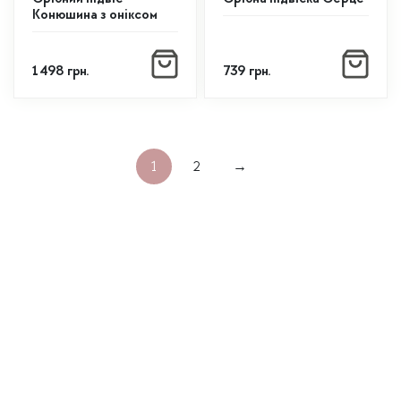
Конюшина з оніксом
1 498
грн.
739
грн.
1
2
→