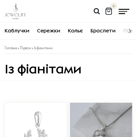
Перейти
0
до
вмісту
Каблучки
Сережки
Кольє
Браслети
Підві
Головна
»
Підвіси
» Із фіанітами
Із фіанітами