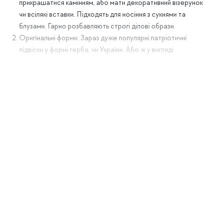
прикрашатися камінням, або мати декоративний візерунок
чи всілякі вставки. Підходять для носіння з сукнями та
блузами. Гарно розбавляють строгі ділові образи.
Оригінальні форми. Зараз дуже популярні патріотичні
підвіски у формі герба, чи України. Або ж у вигляді
патріотичних написів, чи інші, наприклад, у вигляді птахів,
квітів, пір’я, і так далі. Це той тип прикрас, який гарно
підкреслює вашу особистість та внутрішній світ.
Медальйони. До підвісок відносяться й медальйони, які
традиційно складаються з двох частин всередину яких
можна помістити мініатюрне фото. Гарним подарунком
коханій буде медальйон у формі серця.
Релігійні. Це всі, які мають релігійні мотиви, тобто
хрестики, чи образи святих. Такі моделі треба дарувати
дуже обережно і лише найближчим.
Персоналізовані. Купити срібні підвіски у вигляді букви на
яку починається ім’я того, кому призначено презент — це
хороша ідея. Також, можна купити підвіску з іменем, або
словом “Кохаю”.