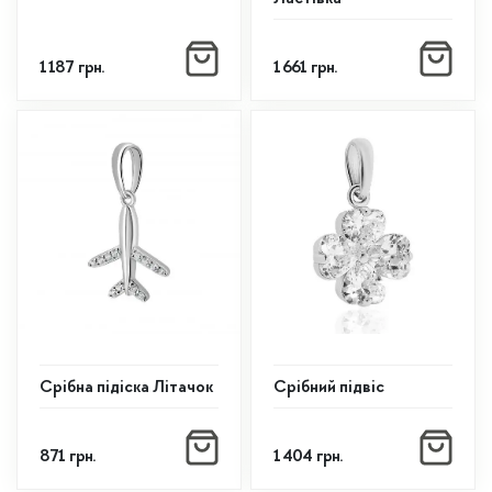
1 187
грн.
1 661
грн.
Срібна підіска Літачок
Срібний підвіс
871
грн.
1 404
грн.