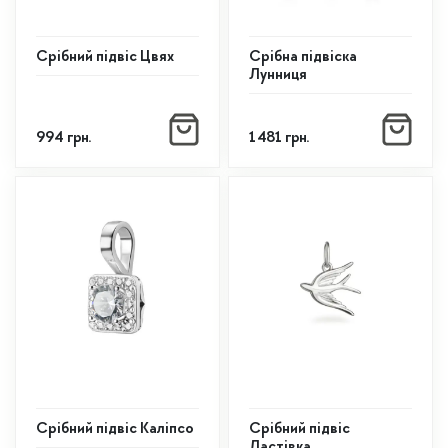
сторінці
сторінці
товару
товару
Срібний підвіс Цвях
Срібна підвіска
Лунниця
994
грн.
1 481
грн.
Срібний підвіс Каліпсо
Срібний підвіс
Ластівка