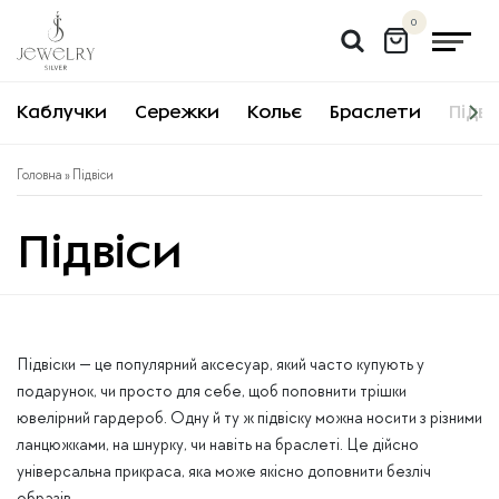
Перейти
0
до
вмісту
Каблучки
Сережки
Кольє
Браслети
Підві
Головна
» Підвіси
Підвіси
Підвіски — це популярний аксесуар, який часто купують у
подарунок, чи просто для себе, щоб поповнити трішки
ювелірний гардероб. Одну й ту ж підвіску можна носити з різними
ланцюжками, на шнурку, чи навіть на браслеті. Це дійсно
універсальна прикраса, яка може якісно доповнити безліч
образів.