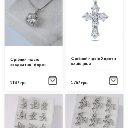
Срібний підвіс Херст з
Срібний підвіс
камінцями
квадратної форми
1 187
грн.
1 757
грн.