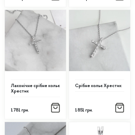
1
299
1
289
300
грн..
200
грн..
грн..
грн..
Лаконічне срібне кольє
Срібне кольє Хрестик
Хрестик
1 781
грн.
1 851
грн.