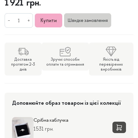
1 921
грн.
Срібні
Купити
Швидке замовлення
сережки
Серця
з
білими
камінцями
Доставка
Зручні способи
Якість від
кількість
протягом 2-3
оплати та отримання
перевірених
днів
виробників
Доповнюйте образ товаром із цієї колекції
Срібна каблучка
1531 грн.