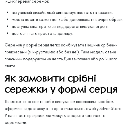
інших переваг сережок:
актуальний дизайн, який символізує ніжність та кохання;
можна носити кожен день або доповнювати вечірні образи;
доступна ціна, проте вигляд дорогої вишуканої речі;
довговічність, простота догляду.
Сережки у формі серця легко комбінувати з іншими срібними
прикрасами (з інкрустацією або без неї). Така модель стане
приємним подарунком на честь Дня закоханих або до іншого
свята.
Як замовити срібні
сережки у формі серця
Ви можете потішити себе вишуканим ювелірним виробом,
оформивши доставку в інтернет-магазині Jewelry Silver Store.
У наявності прикраси, які можуть створити комплект із
сережками.