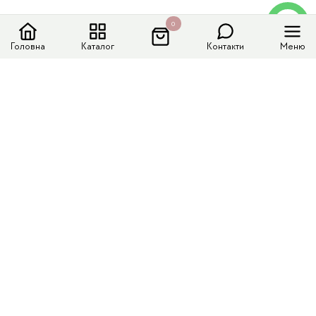
0
Головна
Каталог
Контакти
Меню
Меню сайту
Каталог
Доставка і оплата
Колекції
Контакти
Контактні дані
Телефон:
+380 (63) 782 29 33
Email:
jewelrysilver17@gmail.com