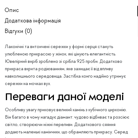
Опис
Додаткова інформація
Відгуки (0)
Лаконічні та витончені сережки у формі серця стануть
улюбленою прикрасою у жінок, які цінують елегантність.
Ювелірний виріб зроблено зі срібла 925 проби. Додатково
прикраса вкрита родіюванням, яке захищає її від впливу
навколишнього середовища. Застібка конго надійно утримує
сережки на мочках вух.
Переваги даної моделі
Особливу увагу приковує великий камінь з кубічного цирконію.
Він багато в чому нагадує діамант: чудово відбиває та розсіює
світло, створюючи ніжні переливи. Додаткового сяяння
додають маленькі камінчики, що обрамляють прикрасу. Серед