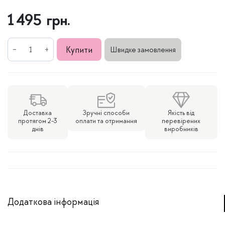
1 495
грн.
Браслет
Купити
Швидке замовлення
на
ногу
в
позолоті
кількість
Доставка
Зручні способи
Якість від
протягом 2-3
оплати та отримання
перевірених
днів
виробників
Додаткова інформація