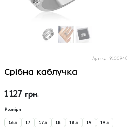
Артикул: 910094б
Срібна каблучка
1 127
грн.
Розміри
16,5
17
17,5
18
18,5
19
19,5