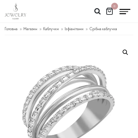
Перейти
0
до
вмісту
Головна
Магазин
Каблучки
Із фіанітами
Срібна каблучка