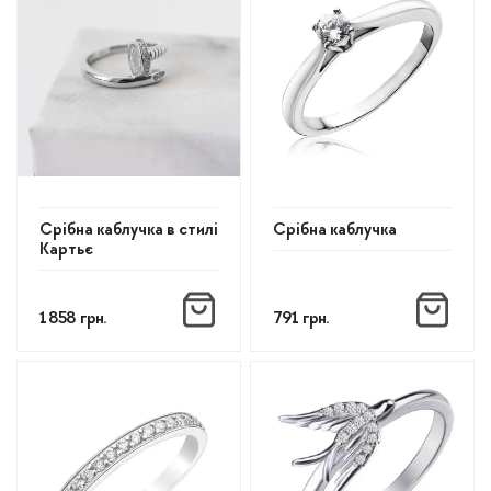
Срібна каблучка в стилі
Срібна каблучка
Картьє
1 858
грн.
791
грн.
Цей
Цей
товар
товар
має
має
кілька
кілька
варіантів.
варіантів.
Параметри
Параметри