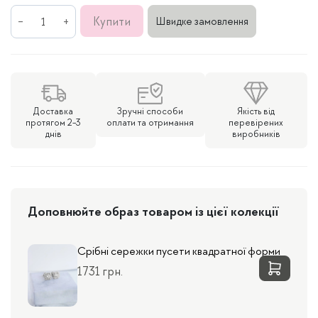
Срібна
Купити
Швидке замовлення
каблучка
кількість
Доставка
Зручні способи
Якість від
протягом 2-3
оплати та отримання
перевірених
днів
виробників
Доповнюйте образ товаром із цієї колекції
Срібні сережки пусети квадратної форми
1731 грн.