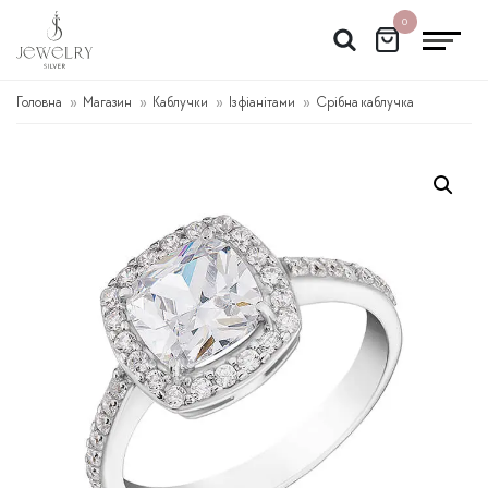
Перейти
0
до
вмісту
Головна
Магазин
Каблучки
Із фіанітами
Срібна каблучка