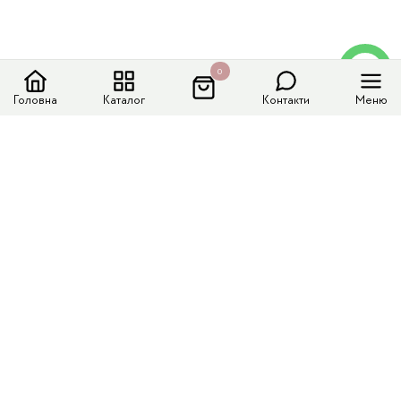
0
Головна
Каталог
Контакти
Меню
Меню сайту
Каталог
Доставка і оплата
Колекції
Контакти
Контактні дані