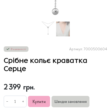
Артикул: 7000500604
В наявності
Срібне кольє краватка
Серце
2 399
грн.
Срібне
Купити
Швидке замовлення
кольє
краватка