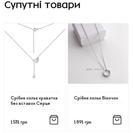
Супутні товари
Срібне кольє краватка
Срібне кольє Віночок
без вставок Серце
1 531
грн.
1 891
грн.
Цей