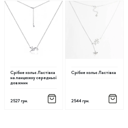
товар
має
кілька
варіантів.
Параметри
можна
вибрати
на
сторінці
товару
Срібне кольє Ластівка
Срібне кольє Ластівка
на ланцюжку середньої
довжини
2 527
грн.
2 544
грн.