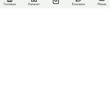
Головна
Каталог
Контакти
Меню
Меню сайту
Каталог
Доставка і оплата
Колекції
Контакти
Контактні дані
Телефон:
+380 (63) 782 29 33
Email:
jewelrysilver17@gmail.com
Каталог продукції