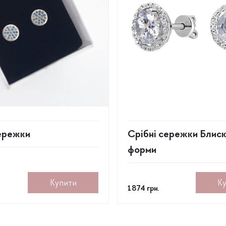
ережки
Срібні сережки Блиск
форми
Купити
К
1 874
грн.