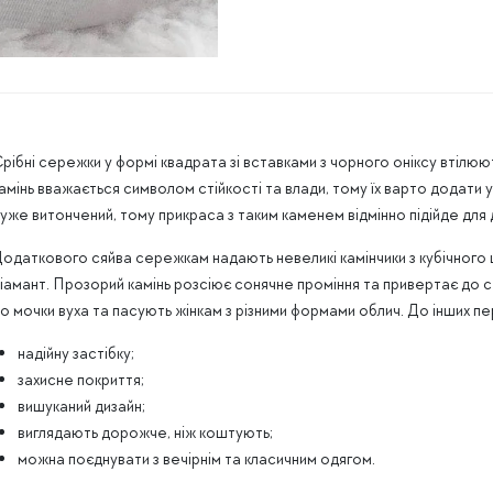
рібні сережки у формі квадрата зі вставками з чорного оніксу втілюют
амінь вважається символом стійкості та влади, тому їх варто додати 
уже витончений, тому прикраса з таким каменем відмінно підійде для 
одаткового сяйва сережкам надають невеликі камінчики з кубічного 
іамант. Прозорий камінь розсіює сонячне проміння та привертає до 
о мочки вуха та пасують жінкам з різними формами облич. До інших п
надійну застібку;
захисне покриття;
вишуканий дизайн;
виглядають дорожче, ніж коштують;
можна поєднувати з вечірнім та класичним одягом.