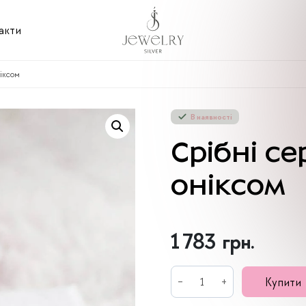
акти
іксом
В наявності
Срібні с
оніксом
1 783
грн.
Срібні
Купити
сережки