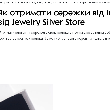
а прикрасою просто доглядати: достатньо просто протирати м’якою
Як отримати сережки від 
від Jewelry Silver Store
тримати елегантні сережки у свою колекцію можна уже за кілька ро
ериторією країни. У колекції Jewelry Silver Store персні та кольє, з