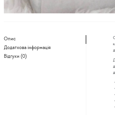
С
Опис
к
Додаткова інформація
д
Відгуки (0)
Д
д
д