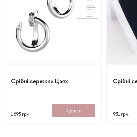
Срібні сережки Цвях
Срібні с
Купити
1 695
грн.
931
грн.