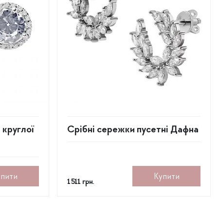
 круглої
Срібні сережки пусетні Дафна
упити
Купити
1 511
грн.