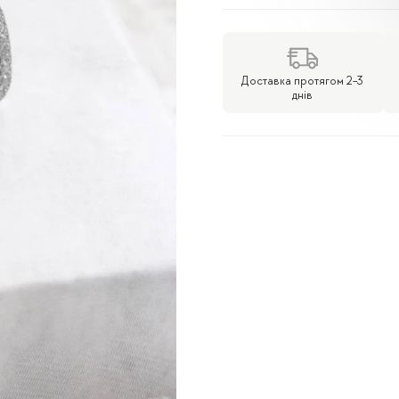
з
чорним
оніксом
кількість
Доставка протягом 2-3
днів