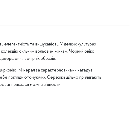
ь елегантність та вишуканість. У деяких культурах
у колекцію сильним вольовим жінкам. Чорний онікс
довершення вечірніх образів.
цирконію. Мінерал за характеристиками нагадує
себе погляди оточуючих. Сережки щільно прилягають
ереваг прикраси можна віднести: