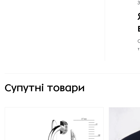
З
О
т
Супутні товари