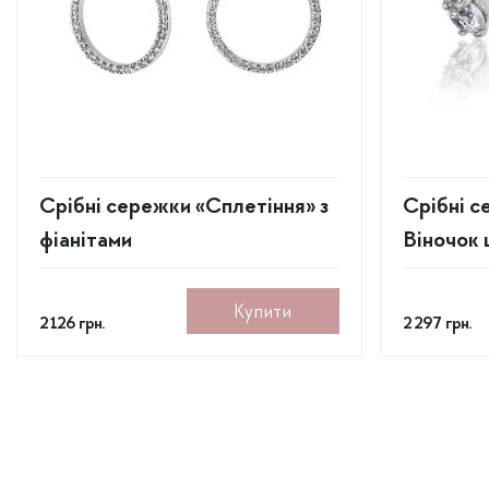
Срібні сережки «Сплетіння» з
Срібні с
фіанітами
Віночок 
Купити
2 126
грн.
2 297
грн.