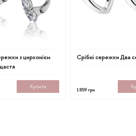
ережки з цирконієм
Срібні сережки Два с
щастя
Купити
К
1 859
грн.