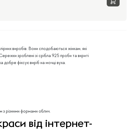
лірних виробів. Вони сподобаються жінкам, які
Сережки зроблені зі срібла 925 проби та вкриті
а добре фіксує виріб на мочці вуха.
м з різними формами облич.
раси від інтернет-