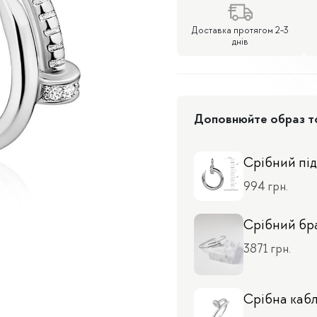
Доставка протягом 2-3
днів
Доповнюйте образ тов
Срібний під
994 грн.
Срібний бр
3871 грн.
Срібна кабл