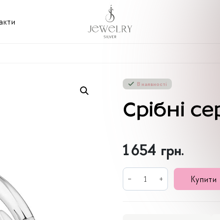
акти
В наявності
Срібні с
1 654
грн.
Срібні
Купити
сережки
Цвях
кількість