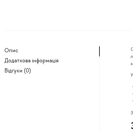
С
Опис
л
Додаткова інформація
з
Відгуки (0)
У
З