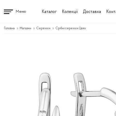
Перейти
до
Каталог
Колекції
Доставка
Конт
Меню
вмісту
Головна
Магазин
Сережки
Срібні сережки Цвях