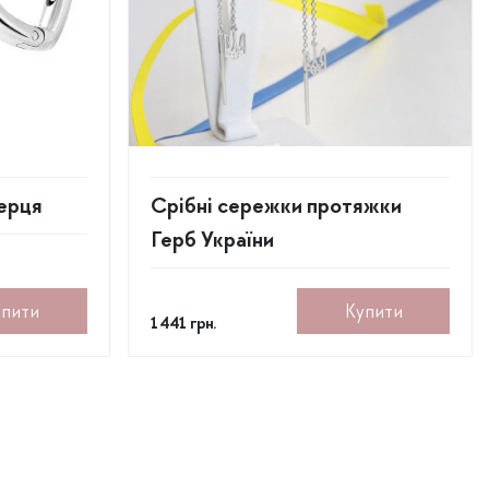
ерця
Срібні сережки протяжки
Герб України
упити
Купити
1 441
грн.