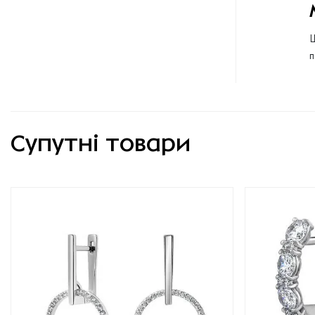
Щ
п
Супутні товари