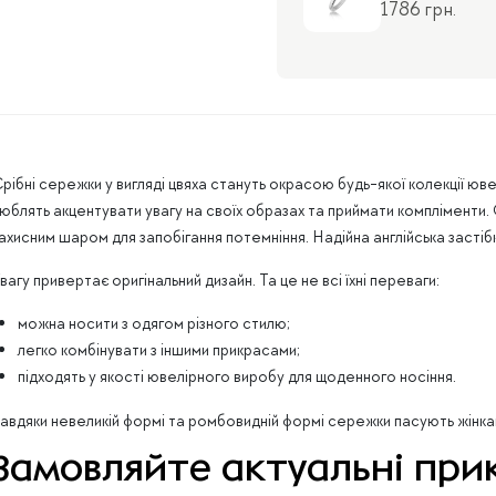
1786 грн.
рібні сережки у вигляді цвяха стануть окрасою будь-якої колекції юве
юблять акцентувати увагу на своїх образах та приймати компліменти. 
ахисним шаром для запобігання потемніння. Надійна англійська застібк
вагу привертає оригінальний дизайн. Та це не всі їхні переваги:
можна носити з одягом різного стилю;
легко комбінувати з іншими прикрасами;
підходять у якості ювелірного виробу для щоденного носіння.
авдяки невеликій формі та ромбовидній формі сережки пасують жінка
Замовляйте актуальні прик