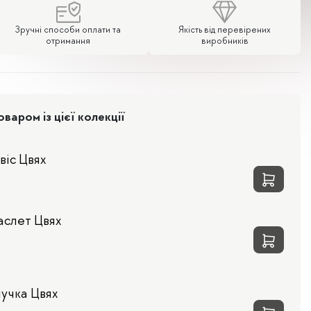
Зручні способи оплати та
Якість від перевірених
отримання
виробників
аром із цієї колекції
віс Цвях
аслет Цвях
учка Цвях