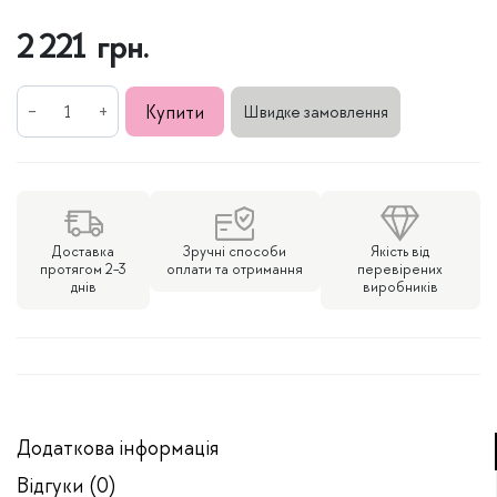
2 221
грн.
Срібні
Купити
Швидке замовлення
сережки
Серця
в
позолоті
кількість
Доставка
Зручні способи
Якість від
протягом 2-3
оплати та отримання
перевірених
днів
виробників
Додаткова інформація
Відгуки (0)