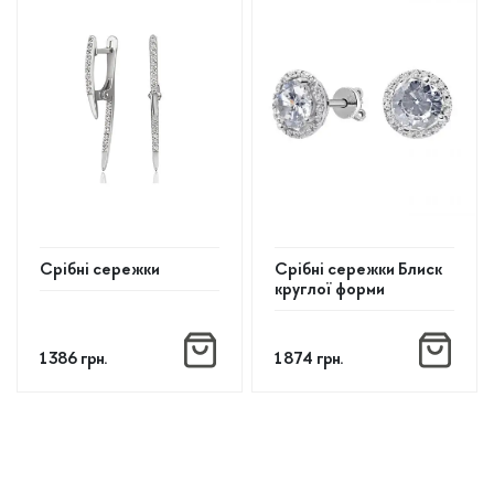
Срібні сережки
Срібні сережки Блиск
круглої форми
1 386
грн.
1 874
грн.