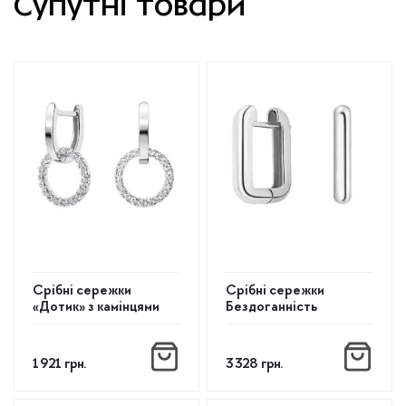
Супутні товари
Срібні сережки
Срібні сережки
«Дотик» з камінцями
Бездоганність
1 921
грн.
3 328
грн.