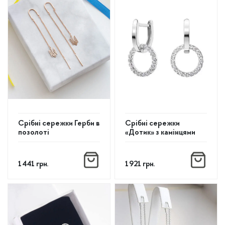
Срібні сережки Герби в
Срібні сережки
позолоті
«Дотик» з камінцями
1 441
грн.
1 921
грн.