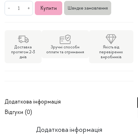
Срібні
Купити
Швидке замовлення
сережки
з
зеленим
камінцем
кількість
Доставка
Зручні способи
Якість від
протягом 2-3
оплати та отримання
перевірених
днів
виробників
Додаткова інформація
Відгуки (0)
Додаткова інформація