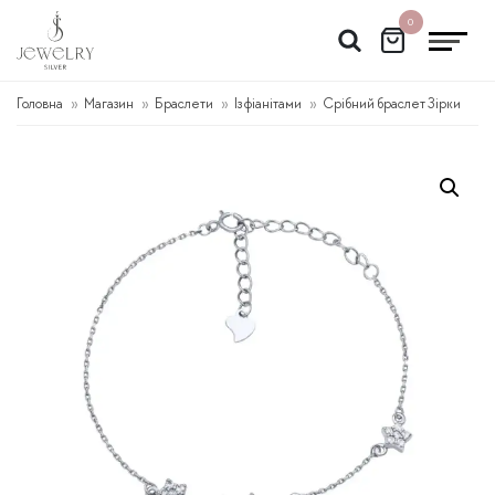
Перейти
0
до
вмісту
Головна
Магазин
Браслети
Із фіанітами
Срібний браслет Зірки