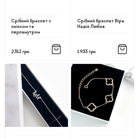
Срібний браслет з
Срібний браслет Віра
оніксом та
Надія Любов
перламутром
2 312
грн.
1 933
грн.