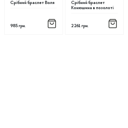
Срібний браслет Воля
Срібний браслет
Конюшина в позолоті
985
грн.
2 261
грн.