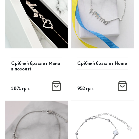
Срібний браслет Мама
Срібний браслет Home
в позолті
1 871
грн.
952
грн.