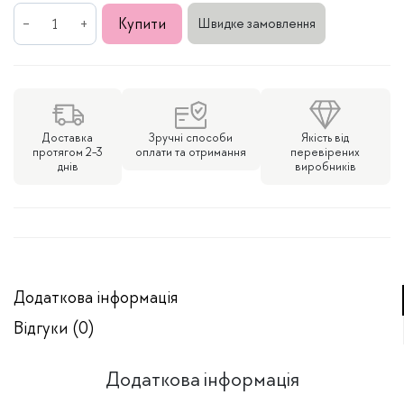
Срібний
Купити
Швидке замовлення
браслет
на
ногу
Метелики
кількість
Доставка
Зручні способи
Якість від
протягом 2-3
оплати та отримання
перевірених
днів
виробників
Додаткова інформація
Відгуки (0)
Додаткова інформація