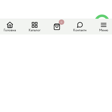
0
Головна
Каталог
Контакти
Меню
Меню сайту
Каталог
Доставка і оплата
Колекції
Контакти
Контактні дані