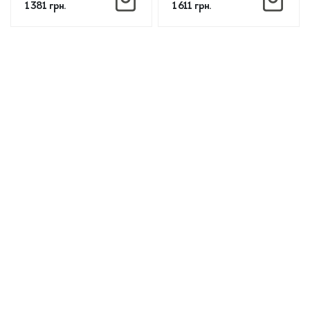
1 381
грн.
1 611
грн.