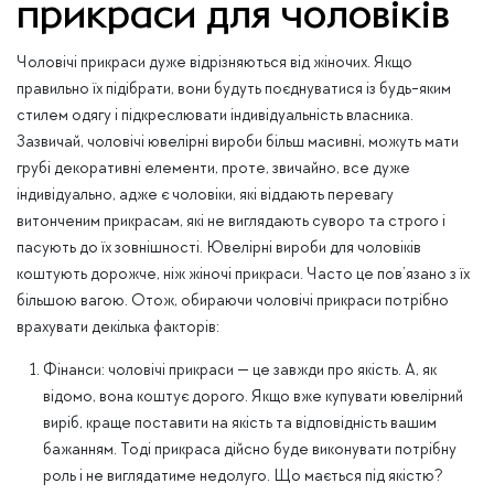
прикраси для чоловіків
Чоловічі прикраси дуже відрізняються від жіночих. Якщо
правильно їх підібрати, вони будуть поєднуватися із будь-яким
стилем одягу і підкреслювати індивідуальність власника.
Зазвичай, чоловічі ювелірні вироби більш масивні, можуть мати
грубі декоративні елементи, проте, звичайно, все дуже
індивідуально, адже є чоловіки, які віддають перевагу
витонченим прикрасам, які не виглядають суворо та строго і
пасують до їх зовнішності. Ювелірні вироби для чоловіків
коштують дорожче, ніж жіночі прикраси. Часто це пов’язано з їх
більшою вагою. Отож, обираючи чоловічі прикраси потрібно
врахувати декілька факторів:
Фінанси: чоловічі прикраси — це завжди про якість. А, як
відомо, вона коштує дорого. Якщо вже купувати ювелірний
виріб, краще поставити на якість та відповідність вашим
бажанням. Тоді прикраса дійсно буде виконувати потрібну
роль і не виглядатиме недолуго. Що мається під якістю?