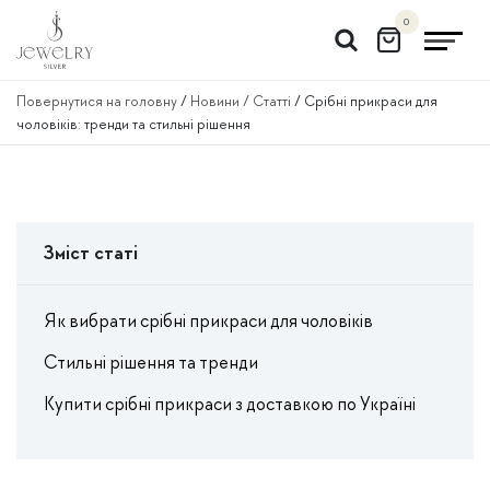
Перейти
0
до
вмісту
Повернутися на головну
/
Новини / Статті
/
Срібні прикраси для
чоловіків: тренди та стильні рішення
Зміст статі
Як вибрати срібні прикраси для чоловіків
Стильні рішення та тренди
Купити срібні прикраси з доставкою по Україні