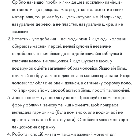
Срібло найвищої проби, ніяких дешевих скляних камінців-
вставок. Якщо прикраса має додаткові елементи з інших
матеріалів, то це має бути щось натуральне. Наприклад,
натуральне дерево, а не пластик, натуральна шкіра, а не
замінник.
Естетичні уподобання — всі люди різні. Якщо одні чоловіки
обирають масивні персні, великі кулони й незвичне
оздоблення, іншим більш до вподоби звичайні каблучки й
класичні непомітні ланцюжки. Якщо шукаєте щось у
подарунок оцініть загальний образ чоловіка. Якщо він більш
схильний до брутального дивіться на масивні прикраси. Якщо
чоловік полюбляє не рвані джинси, а стриману сорочку поло,
то й прикраси йому сподобаються більш прості та лаконічні.
Зовнішність — тут все як і у жінок. Враховуйте комплекцію,
форму обличчя, зачіску та інші моменти, щоб прикраса
виглядала гармонійно (була помітною, але водночас і не
привертала надто багато уваги). Особливо якщо мова про
ланцюжок чи сережку.
Робота і спосіб життя — також важливий момент для