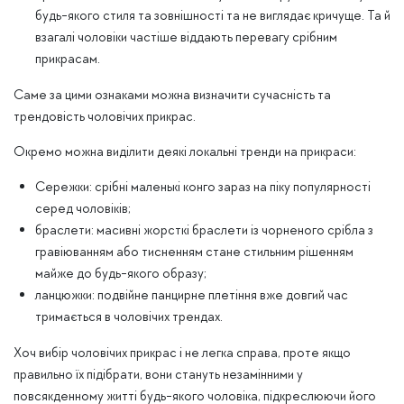
будь-якого стиля та зовнішності та не виглядає кричуще. Та й
взагалі чоловіки частіше віддають перевагу срібним
прикрасам.
Саме за цими ознаками можна визначити сучасність та
трендовість чоловічих прикрас.
Окремо можна виділити деякі локальні тренди на прикраси:
Сережки: срібні маленькі конго зараз на піку популярності
серед чоловіків;
браслети: масивні жорсткі браслети із чорненого срібла з
гравіюванням або тисненням стане стильним рішенням
майже до будь-якого образу;
ланцюжки: подвійне панцирне плетіння вже довгий час
тримається в чоловічих трендах.
Хоч вибір чоловічих прикрас і не легка справа, проте якщо
правильно їх підібрати, вони стануть незамінними у
повсякденному житті будь-якого чоловіка, підкреслюючи його