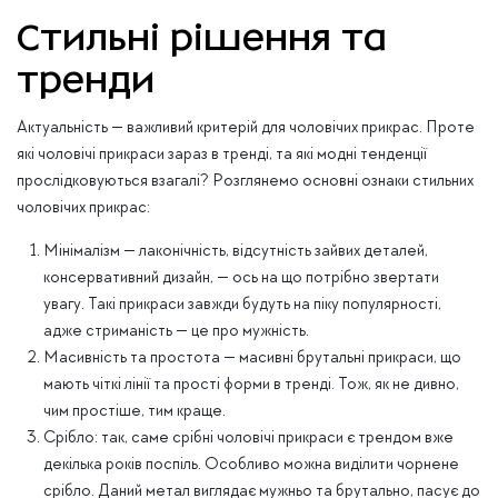
Стильні рішення та
тренди
Актуальність — важливий критерій для чоловічих прикрас. Проте
які чоловічі прикраси зараз в тренді, та які модні тенденції
прослідковуються взагалі? Розглянемо основні ознаки стильних
чоловічих прикрас:
Мінімалізм — лаконічність, відсутність зайвих деталей,
консервативний дизайн, — ось на що потрібно звертати
увагу. Такі прикраси завжди будуть на піку популярності,
адже стриманість — це про мужність.
Масивність та простота — масивні брутальні прикраси, що
мають чіткі лінії та прості форми в тренді. Тож, як не дивно,
чим простіше, тим краще.
Срібло: так, саме срібні чоловічі прикраси є трендом вже
декілька років поспіль. Особливо можна виділити чорнене
срібло. Даний метал виглядає мужньо та брутально, пасує до