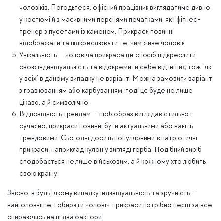
чоловіків. Погодьтеся, офісний працівник виглядатиме дивно
у костюмі й з масивними перснями печатками, як і фітнес-
тренер з пусетами із каменем. Прикраси повинні
відображати та підкреслювати те, чим живе чоловік.
Унікальність — чоловіча прикраса це спосіб підкреслити
свою індивідуальність та відокремити себе від інших, тож “як
у всіх” в даному випадку не варіант. Можна замовити варіант
з гравіюванням або карбуванням, тоді це буде не лише
цікаво, а й символічно.
Відповідність трендам — щоб образ виглядав стильно і
сучасно, прикраси повинні бути актуальними або навіть
трендовими. Сьогодні досить популярними є патріотичні
прикраси, наприклад кулон у вигляді герба. Подібний виріб
сподобається не лише військовим, а й кожному хто любить
свою країну.
Звісно, в будь-якому випадку індивідуальність та зручність —
найголовніше, і обирати чоловічі прикраси потрібно перш за все
спираючись на ці два фактори.