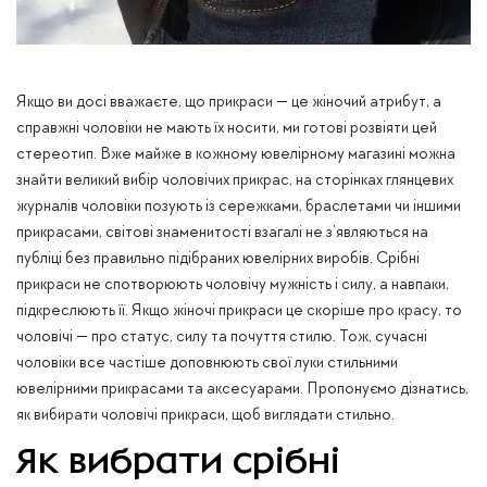
Якщо ви досі вважаєте, що прикраси — це жіночий атрибут, а
справжні чоловіки не мають їх носити, ми готові розвіяти цей
стереотип. Вже майже в кожному ювелірному магазині можна
знайти великий вибір чоловічих прикрас, на сторінках глянцевих
журналів чоловіки позують із сережками, браслетами чи іншими
прикрасами, світові знаменитості взагалі не з’являються на
публіці без правильно підібраних ювелірних виробів. Срібні
прикраси не спотворюють чоловічу мужність і силу, а навпаки,
підкреслюють її. Якщо жіночі прикраси це скоріше про красу, то
чоловічі — про статус, силу та почуття стилю. Тож, сучасні
чоловіки все частіше доповнюють свої луки стильними
ювелірними прикрасами та аксесуарами. Пропонуємо дізнатись,
як вибирати чоловічі прикраси, щоб виглядати стильно.
Як вибрати срібні