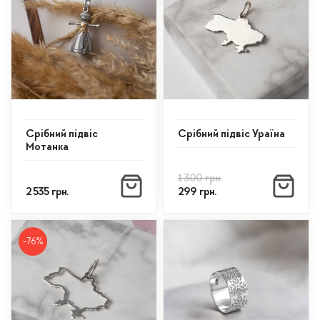
Срібний підвіс
Срібний підвіс Ураїна
Мотанка
Оригінальна
Поточна
1 300
грн.
ціна:
ціна:
2 535
грн.
299
грн.
1
299
300
грн..
грн..
-76%