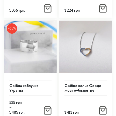
1 586
грн.
1 224
грн.
-65%
Срібна каблучка
Срібне кольє Серце
Україна
жовто-блакитне
Діапазон
525
грн.
цін:
–
від
1 485
грн.
1 411
грн.