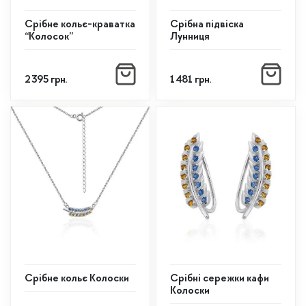
товару
Срібне кольє-краватка
Срібна підвіска
“Колосок”
Лунниця
2 395
грн.
1 481
грн.
Срібне кольє Колоски
Срібні сережки кафи
Колоски