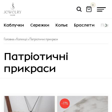
Перейти
0
до
вмісту
Каблучки
Сережки
Кольє
Браслети
Підві
Головна
»
Колекції
» Патріотичні прикраси
Патріотичні
прикраси
-77%