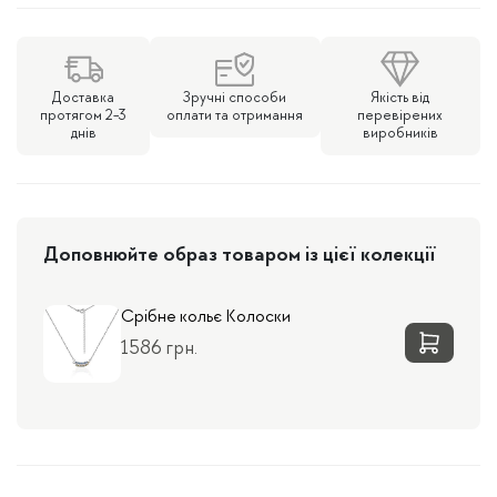
Колоски
кількість
Доставка
Зручні способи
Якість від
протягом 2-3
оплати та отримання
перевірених
днів
виробників
Доповнюйте образ товаром із цієї колекції
Срібне кольє Колоски
1586 грн.