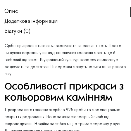
Опис
Додаткова інформація
Відгуки (0)
Срібні прикраси втілюють лаконічність та елегантність. Проте
вишукані сережки у вигляді пшеничних колосків мають ще й
глибокий підтекст. В українській культурі колосся символізує
родючість та достаток. Ці сережки можуть носити жінки різного
віку.
Особливості прикраси з
кольоровим камінням
Прикраса виготовлена зі срібла 925 проби та має спеціальне
покриття родіювання. Воно захищає ювелірний виріб від
мікроподряпин. Надійна застібка міцно тримає сережку у вусі.
Вишукані прикраси мають інші переваги: