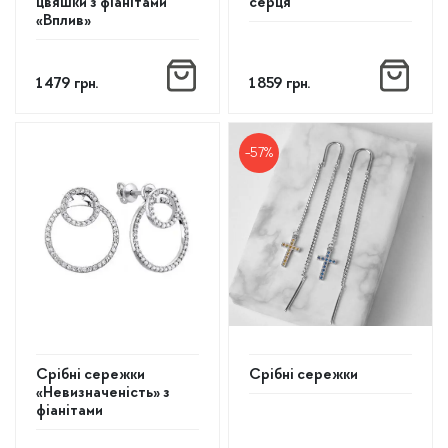
цвяшки з фіанітами
серця
«Вплив»
1 479
грн.
1 859
грн.
-57%
Срібні сережки
Срібні сережки
«Невизначеність» з
фіанітами