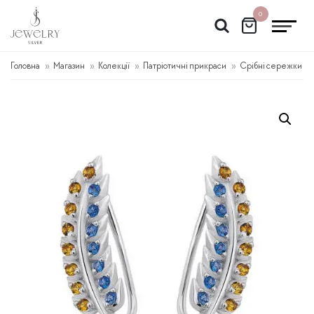
Перейти
0
до
вмісту
Головна
Магазин
Колекції
Патріотичні прикраси
Срібні сережки ка