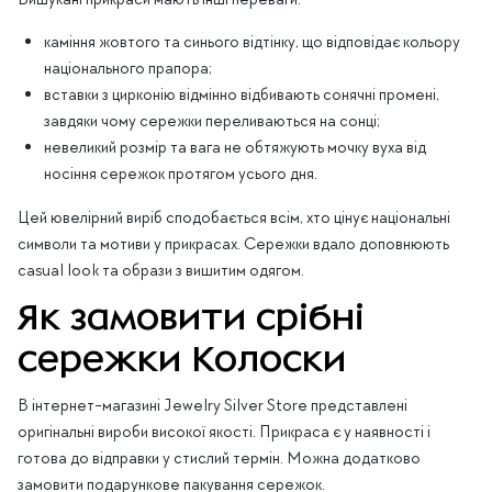
каміння жовтого та синього відтінку, що відповідає кольору
національного прапора;
вставки з цирконію відмінно відбивають сонячні промені,
завдяки чому сережки переливаються на сонці;
невеликий розмір та вага не обтяжують мочку вуха від
носіння сережок протягом усього дня.
Цей ювелірний виріб сподобається всім, хто цінує національні
символи та мотиви у прикрасах. Сережки вдало доповнюють
casual look та образи з вишитим одягом.
Як замовити срібні
сережки Колоски
В інтернет-магазині Jewelry Silver Store представлені
оригінальні вироби високої якості. Прикраса є у наявності і
готова до відправки у стислий термін. Можна додатково
замовити подарункове пакування сережок.