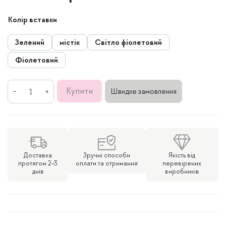
ціна:
ціна:
Колір вставки
991
499
Зелений
містік
Світло фіолетовий
грн..
грн..
Фіолетовий
Кольє
Купити
Швидке замовлення
на
мононитці
з
золотою
пластиною
Доставка
Зручні способи
Якість від
кількість
протягом 2-3
оплати та отримання
перевірених
днів
виробників