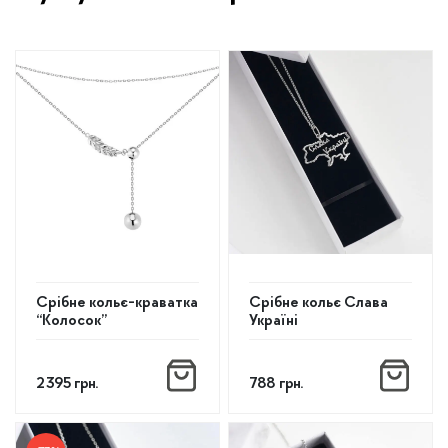
Срібне кольє-краватка
Срібне кольє Слава
“Колосок”
Україні
2 395
грн.
788
грн.