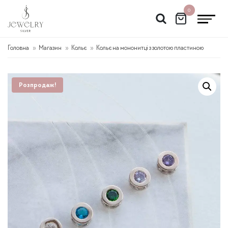
Перейти
0
до
вмісту
Головна
Магазин
Кольє
Кольє на мононитці з золотою пластиною
Розпродаж!