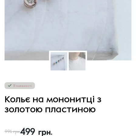
В наявності
Кольє на мононитці з
золотою пластиною
499
грн.
991
грн.
Оригінальна
Поточна