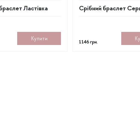
браслет Ластівка
Срібний браслет Сер
Купити
К
1 146
грн.