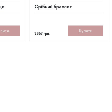
це
Срібний браслет
упити
Купити
1 367
грн.