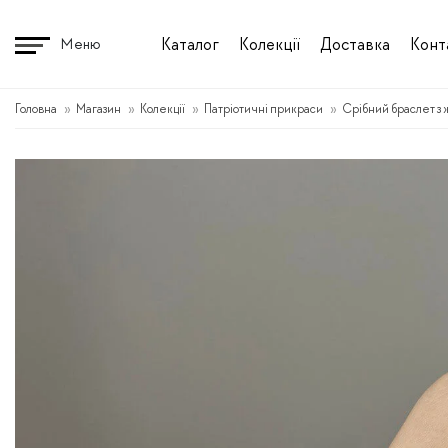
Перейти
до
Каталог
Колекції
Доставка
Конт
Меню
вмісту
Головна
Магазин
Колекції
Патріотичні прикраси
Срібний браслет з