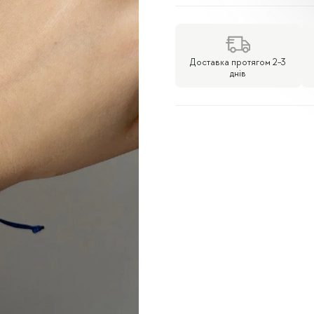
жовто-
блакитною
ниткою
Доставка протягом 2-3
кількість
днів