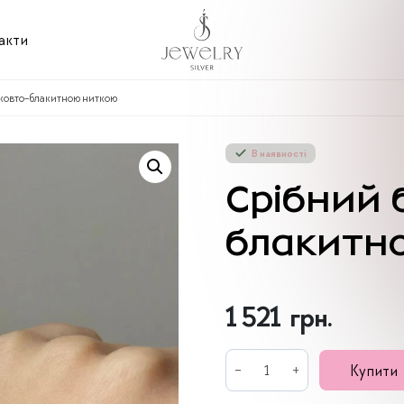
акти
 жовто-блакитною ниткою
В наявності
Срібний 
блакитн
1 521
грн.
Срібний
Купити
браслет
з