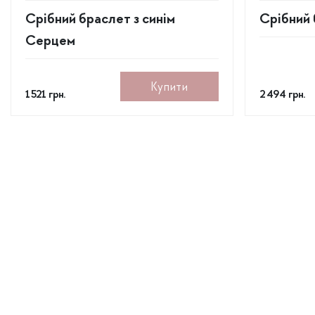
Срібний браслет з синім
Срібний 
Серцем
Купити
1 521
грн.
2 494
грн.