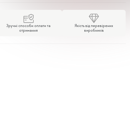
Зручні способи оплати та
Якість від перевірених
отримання
виробників